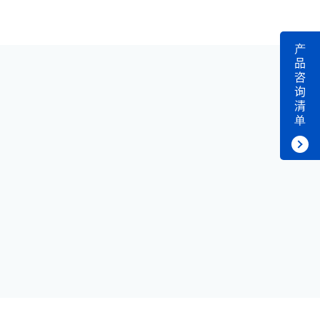
产
品
咨
询
清
单