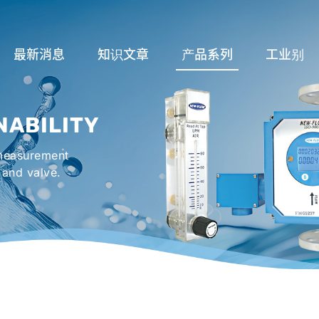
最新消息
知识文章
产品系列
工业别
流量计应用完整解析
流量系列
润滑系统
NABILITY
液位计的种类及运作
液位系列
冷却机组系
 measurement
流量开关
温度系列
烤箱及臭氧反
 and valve.
压力开关
压力系列
机械密封罐系
阀件系列
紧急淋浴洗眼
配件系列
防爆系列