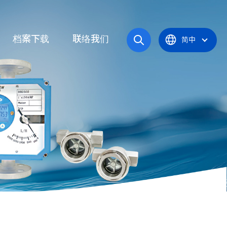
档案下载
联络我们
简中
操作手册
统
产品型录
应炉
认证证书
统
器