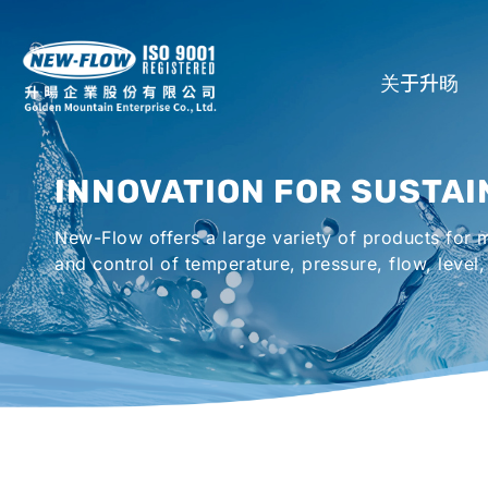
关于升旸
公司介绍
INNOVATION FOR SUSTAI
所在地
New-Flow offers a large variety of products for
全球代理商
and control of temperature, pressure, flow, level,