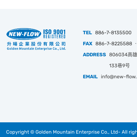
TEL
886-7-8135500
FAX
886-7-8225588 ‧
ADDRESS
806034
133巷9号
EMAIL
info@new-flow
Copyright © Golden Mountain Enterprise Co., Ltd- All rig